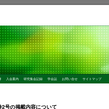
簿
入会案内
研究集会記録
学会誌
お問い合せ
サイトマップ
巻2号の掲載内容について