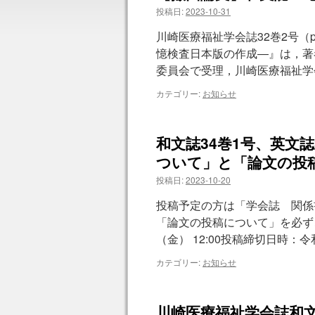
投稿日:
2023-10-31
ツ
川崎医療福祉学会誌32巻2号（p
へ
憶検査日本版の作成―』は，著
委員会で受理，川崎医療福祉学
ス
カテゴリー:
お知らせ
キ
ッ
和文誌34巻1号、英文
プ
ついて」と「論文の投
投稿日:
2023-10-20
投稿予定の方は「学会誌 関係
「論文の投稿について」を必ずご
（金） 12:00投稿締切日時：令和
カテゴリー:
お知らせ
川崎医療福祉学会誌和文