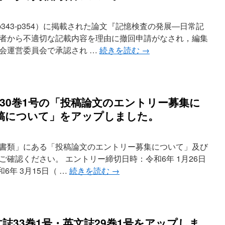
343-p354）に掲載された論⽂『記憶検査の発展―日常記
者から不適切な記載内容を理由に撤回申請がなされ，編集
会運営委員会で承認され …
続きを読む
→
誌30巻1号の「投稿論文のエントリー募集に
稿について」をアップしました。
書類」にある「投稿論文のエントリー募集について」及び
確認ください。 エントリー締切日時：令和6年 1月26日
6年 3月15日（ …
続きを読む
→
誌33巻1号・英文誌29巻1号をアップしま