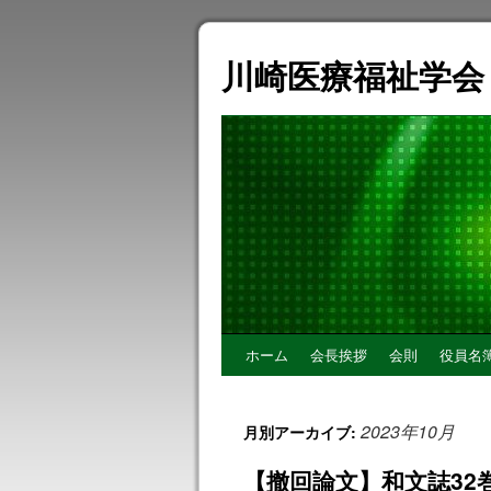
川崎医療福祉学会
コ
ホーム
会長挨拶
会則
役員名
ン
2023年10月
月別アーカイブ:
テ
【撤回論文】和文誌32
ン