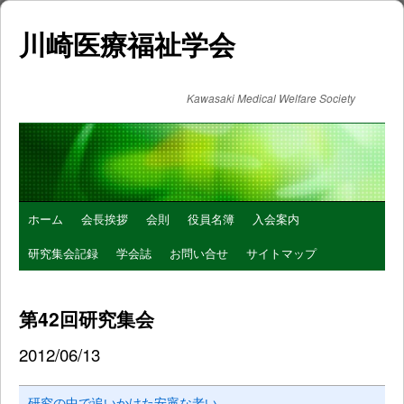
川崎医療福祉学会
Kawasaki Medical Welfare Society
コ
ホーム
会長挨拶
会則
役員名簿
入会案内
ン
研究集会記録
学会誌
お問い合せ
サイトマップ
テ
第42回研究集会
ン
2012/06/13
ツ
へ
研究の中で追いかけた安寧な老い