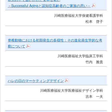
－Successful Agingと認知症高齢者のご家族の思い－
ス
キ
川崎医療福祉大学保健看護学科
松本 啓子
ッ
プ
脊椎動物における初期発生の多様性：その進化発生学的な考
察について
川崎医療福祉大学臨床工学科
竹内 雅貴
ハレの日のマーケティングデザイン
川崎医療福祉大学医療福祉デザイン学科
吉本 一夫