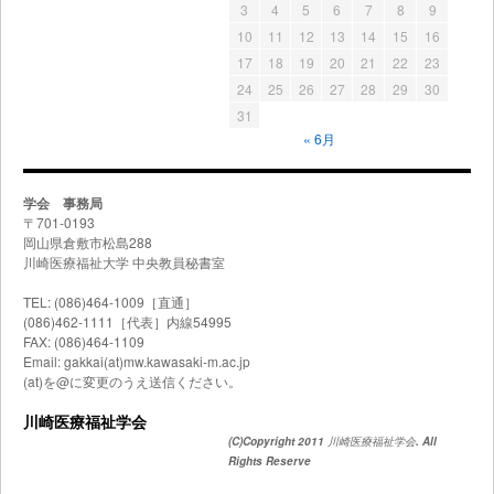
3
4
5
6
7
8
9
10
11
12
13
14
15
16
17
18
19
20
21
22
23
24
25
26
27
28
29
30
31
« 6月
学会 事務局
〒701-0193
岡山県倉敷市松島288
川崎医療福祉大学 中央教員秘書室
TEL: (086)464-1009［直通］
(086)462-1111［代表］内線54995
FAX: (086)464-1109
Email: gakkai(at)mw.kawasaki-m.ac.jp
(at)を@に変更のうえ送信ください。
川崎医療福祉学会
(C)Copyright 2011
川崎医療福祉学会
. All
Rights Reserve