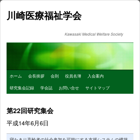
川崎医療福祉学会
Kawasaki Medical Welfare Society
コ
ホーム
会長挨拶
会則
役員名簿
入会案内
ン
研究集会記録
学会誌
お問い合せ
サイトマップ
テ
第22回研究集会
ン
平成14年6月6日
ツ
へ
寝たきり高齢者の社会参加を可能にする支援システムの構築