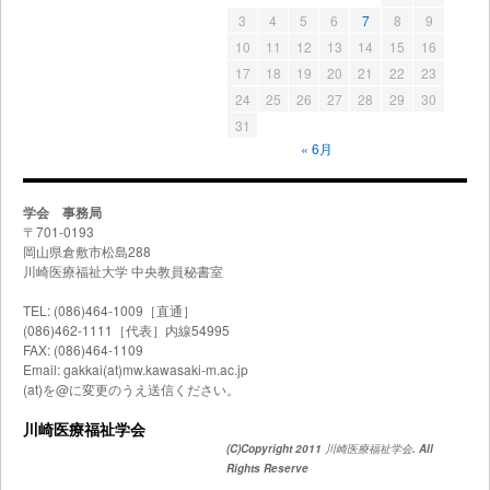
3
4
5
6
7
8
9
10
11
12
13
14
15
16
17
18
19
20
21
22
23
24
25
26
27
28
29
30
31
« 6月
学会 事務局
〒701-0193
岡山県倉敷市松島288
川崎医療福祉大学 中央教員秘書室
TEL: (086)464-1009［直通］
(086)462-1111［代表］内線54995
FAX: (086)464-1109
Email: gakkai(at)mw.kawasaki-m.ac.jp
(at)を@に変更のうえ送信ください。
川崎医療福祉学会
(C)Copyright 2011
川崎医療福祉学会
. All
Rights Reserve