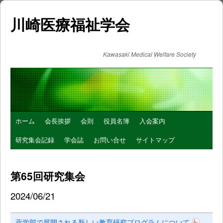
川崎医療福祉学会
Kawasaki Medical Welfare Society
コ
ホーム
会長挨拶
会則
役員名簿
入会案内
ン
研究集会記録
学会誌
お問い合せ
サイトマップ
テ
第65回研究集会
ン
2024/06/21
ツ
へ
薬学部で展開される新しい教育研究プログラムについて