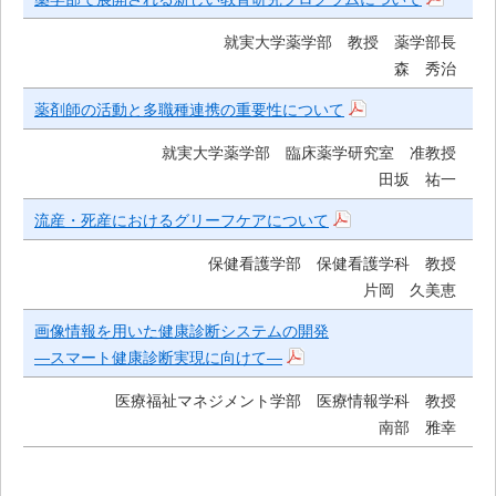
ス
就実大学薬学部 教授 薬学部長
キ
森 秀治
薬剤師の活動と多職種連携の重要性について
ッ
プ
就実大学薬学部 臨床薬学研究室 准教授
田坂 祐一
流産・死産におけるグリーフケアについて
保健看護学部 保健看護学科 教授
片岡 久美恵
画像情報を用いた健康診断システムの開発
―スマート健康診断実現に向けて―
医療福祉マネジメント学部 医療情報学科 教授
南部 雅幸