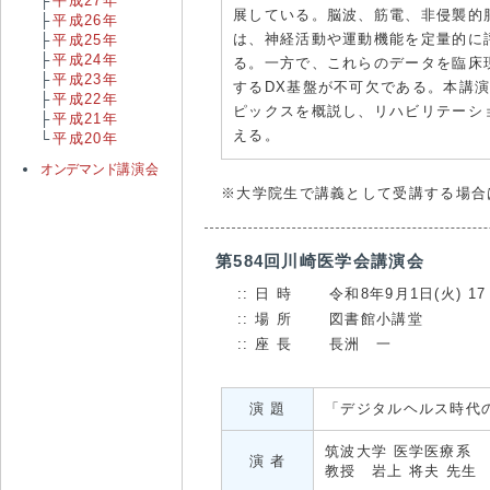
平成27年
展している。脳波、筋電、非侵襲的
平成26年
は、神経活動や運動機能を定量的に
平成25年
平成24年
る。一方で、これらのデータを臨床
平成23年
するDX基盤が不可欠である。本講
平成22年
ピックスを概説し、リハビリテーシ
平成21年
える。
平成20年
オンデマンド
講演会
※大学院生で講義として受講する場合
第584回川崎医学会講演会
日 時
令和8年9月1日(火) 17
場 所
図書館小講堂
座 長
長洲 一
演 題
「デジタルヘルス時代
筑波大学 医学医療系
演 者
教授 岩上 将夫 先生