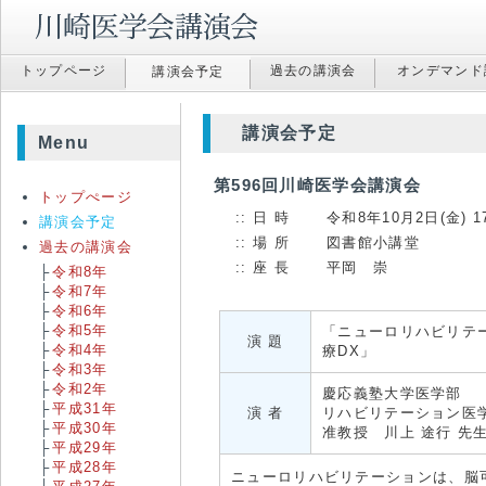
トップ
ページ
過去の
講演会
オンデマンド
講演会
予定
講演会予定
Menu
第596回川崎医学会講演会
トップぺージ
日 時
令和8年10月2日(金) 1
講演会予定
場 所
図書館小講堂
過去の講演会
座 長
平岡 崇
令和8年
令和7年
令和6年
令和5年
「ニューロリハビリテ
演 題
令和4年
療DX」
令和3年
令和2年
慶応義塾大学医学部
平成31年
演 者
リハビリテーション医
平成30年
准教授 川上 途行 先
平成29年
平成28年
ニューロリハビリテーションは、脳