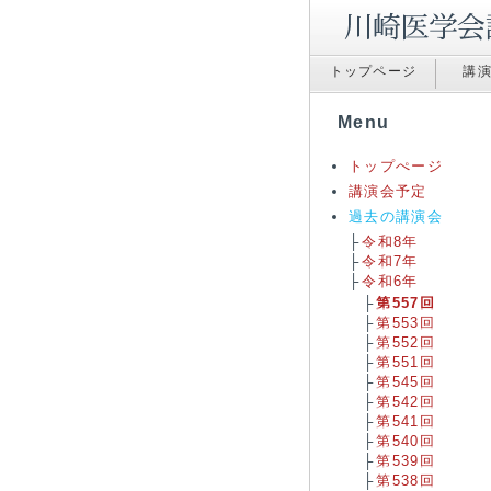
トップページ
講
Menu
トップぺージ
講演会予定
過去の講演会
令和8年
令和7年
令和6年
第557回
第553回
第552回
第551回
第545回
第542回
第541回
第540回
第539回
第538回