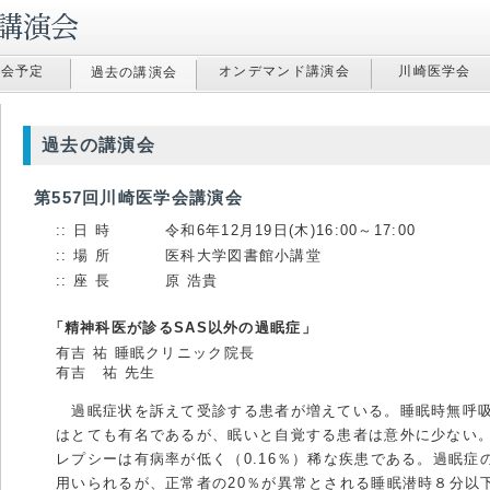
演会予定
オンデマンド講演会
川崎医学会
過去の講演会
過去の講演会
第557回川崎医学会講演会
日 時
令和6年12月19日(木)16:00～17:00
場 所
医科大学図書館小講堂
座 長
原 浩貴
「精神科医が診るSAS以外の過眠症」
有吉 祐 睡眠クリニック院長
有吉 祐 先生
過眠症状を訴えて受診する患者が増えている。睡眠時無呼
はとても有名であるが、眠いと自覚する患者は意外に少ない
レプシーは有病率が低く（0.16％）稀な疾患である。過眠症の
用いられるが、正常者の20％が異常とされる睡眠潜時８分以