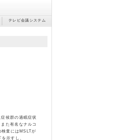
テレビ会議システム
吸症候群の過眠症状
。また有名なナルコ
検査にはMSLTが
下を示すし、