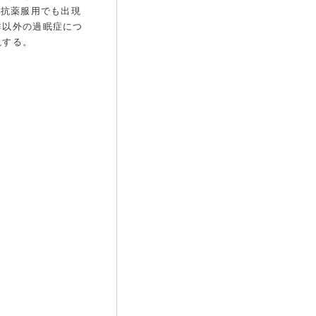
拮抗薬服用でも出現
群以外の過眠症につ
説する。