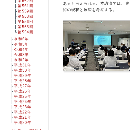
第562回
あると考えられる。本講演では、腹
第561回
術の現状と展望を考察する。
第559回
第558回
第556回
第555回
第554回
令和6年
令和5年
令和4年
令和3年
令和2年
平成31年
平成30年
平成29年
平成28年
平成27年
平成26年
平成25年
平成24年
平成23年
平成22年
平成21年
平成20年