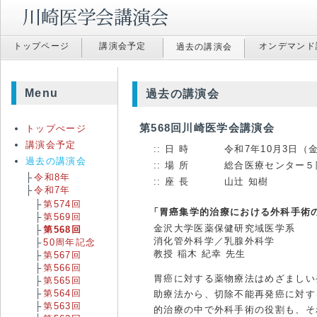
トップページ
講演会予定
オンデマンド
過去の講演会
Menu
過去の講演会
第568回川崎医学会講演会
トップぺージ
講演会予定
日 時
令和7年10月3日（金）
過去の講演会
場 所
総合医療センター５
令和8年
座 長
山辻 知樹
令和7年
第574回
「胃癌集学的治療における外科手術
第569回
金沢大学医薬保健研究域医学系
第568回
消化管外科学／乳腺外科学
50周年記念
教授 稲木 紀幸 先生
第567回
第566回
胃癌に対する薬物療法はめざましい
第565回
第564回
助療法から、切除不能再発癌に対す
第563回
的治療の中で外科手術の役割も、そ