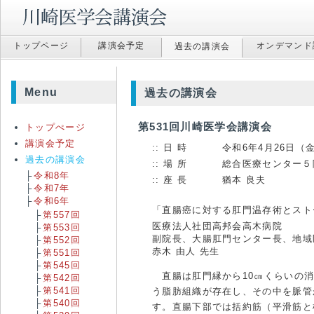
トップページ
講演会予定
オンデマンド
過去の講演会
Menu
過去の講演会
第531回川崎医学会講演会
トップぺージ
講演会予定
日 時
令和6年4月26日（金）
過去の講演会
場 所
総合医療センター５
令和8年
座 長
猶本 良夫
令和7年
令和6年
「直腸癌に対する肛門温存術とスト
第557回
医療法人社団高邦会高木病院
第553回
副院長、大腸肛門センター長、地域
第552回
赤木 由人 先生
第551回
第545回
直腸は肛門縁から10㎝くらいの消
第542回
第541回
う脂肪組織が存在し、その中を脈管
第540回
す。直腸下部では括約筋（平滑筋と