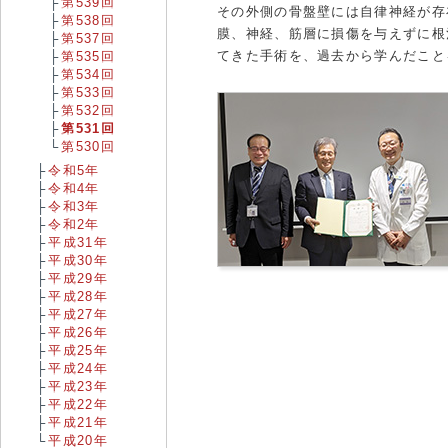
第539回
その外側の骨盤壁には自律神経が存
第538回
膜、神経、筋層に損傷を与えずに根
第537回
てきた手術を、過去から学んだこと
第535回
第534回
第533回
第532回
第531回
第530回
令和5年
令和4年
令和3年
令和2年
平成31年
平成30年
平成29年
平成28年
平成27年
平成26年
平成25年
平成24年
平成23年
平成22年
平成21年
平成20年