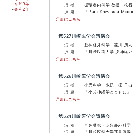
令和3年
演 者
循環器内科学 教授 根石
令和2年
演 題
「Pure Kawasaki Medic
詳細はこちら
第527川崎医学会講演会
演 者
脳神経外科学 菱川 朋人
演 題
「川崎医科大学 脳神経外
詳細はこちら
第526川崎医学会講演会
演 者
小児科学 教授 榎 日
演 題
「小児神経学とともに」
詳細はこちら
第524川崎医学会講演会
演 者
耳鼻咽喉・頭頸部外科学
演 題
「川崎医科大学耳鼻咽喉