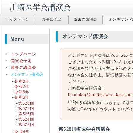
トップ
ページ
講演会
予定
過去の
講演会
オンデマンド
オンデマンド講演会
Menu
トップぺージ
オンデマンド講演会はYouTub
講演会予定
ございました方へ動画URLをお送
過去の講演会
ご視聴を希望される方は下記のメ
オンデマンド
講演会
なお本会の性質上、講演動画の配
令和8年
ください。
令和7年
川崎医学会講演会：
令和6年
kouenkai@med.kawasaki-m.ac.
令和5年
(※)
付きの講演会につきましては
第528回
第527回
の際にGoogleアカウントでロ
第526回
第524回
第522回
第528川崎医学会講演会
令和4年